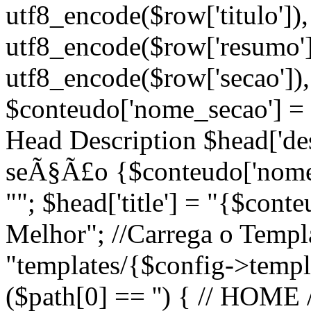
utf8_encode($row['titulo'])
utf8_encode($row['resumo'])
utf8_encode($row['secao']), 
$conteudo['nome_secao'] = 
Head Description $head['desc
seÃ§Ã£o {$conteudo['nome_
""; $head['title'] = "{$cont
Melhor"; //Carrega o Temp
"templates/{$config->templa
($path[0] == '') { // HOME 