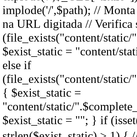
implode('/',$path); // Mon
na URL digitada // Verifica 
(file_exists("content/static
$exist_static = "content/sta
else if
(file_exists("content/static
{ $exist_static =
"content/static/".$complete_
$exist_static = ""; } if (iss
strlen($exist_static) > 1) 