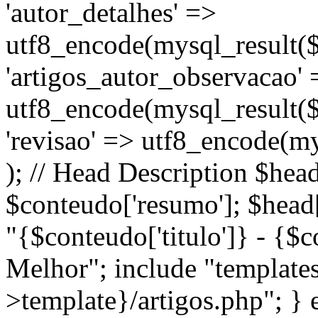
'autor_detalhes' =>
utf8_encode(mysql_result($r
'artigos_autor_observacao' 
utf8_encode(mysql_result($r
'revisao' => utf8_encode(mys
); // Head Description $head
$conteudo['resumo']; $head['
"{$conteudo['titulo']} - {$
Melhor"; include "template
>template}/artigos.php"; } el