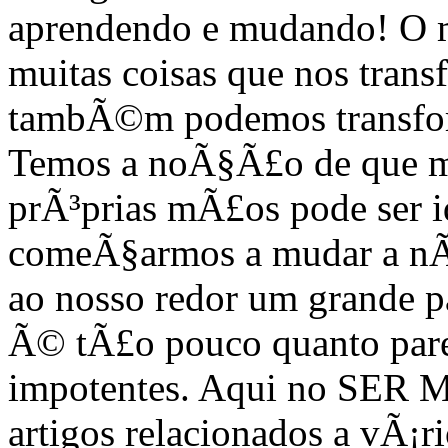
aprendendo e mudando! O m
muitas coisas que nos tran
tambÃ©m podemos transfor
Temos a noÃ§Ã£o de que m
prÃ³prias mÃ£os pode ser i
comeÃ§armos a mudar a nÃ³
ao nosso redor um grande p
Ã© tÃ£o pouco quanto pare
impotentes. Aqui no SER
artigos relacionados a vÃ¡ri