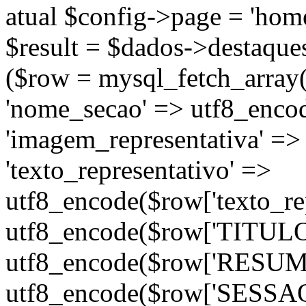
atual $config->page = 'home
$result = $dados->destaques
($row = mysql_fetch_array(
'nome_secao' => utf8_enco
'imagem_representativa' =>
'texto_representativo' =>
utf8_encode($row['texto_repr
utf8_encode($row['TITULO'
utf8_encode($row['RESUMO'
utf8_encode($row['SESSAO'])