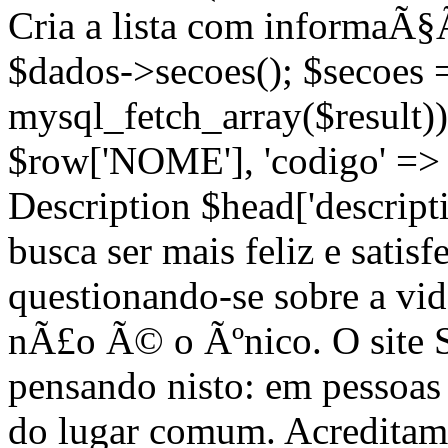
Cria a lista com informaÃ§
$dados->secoes(); $secoes 
mysql_fetch_array($result))
$row['NOME'], 'codigo' =>
Description $head['descripti
busca ser mais feliz e satis
questionando-se sobre a vi
nÃ£o Ã© o Ãºnico. O site
pensando nisto: em pessoa
do lugar comum. Acreditam