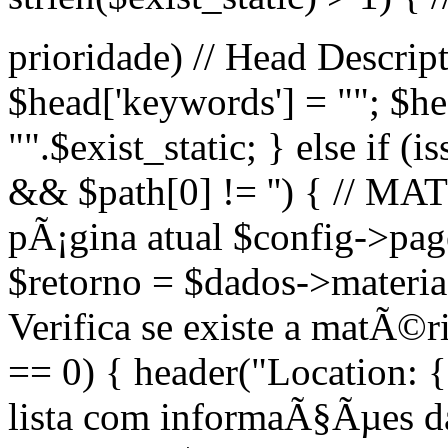
prioridade) // Head Descript
$head['keywords'] = ""; $head
"".$exist_static; } else if (
&& $path[0] != '') { // M
pÃ¡gina atual $config->page
$retorno = $dados->materias(
Verifica se existe a matÃ©
== 0) { header("Location: {
lista com informaÃ§Ãµes d