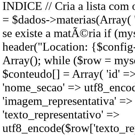
INDICE // Cria a lista com
= $dados->materias(Array( 's
se existe a matÃ©ria if (m
header("Location: {$config
Array(); while ($row = mysq
$conteudo[] = Array( 'id' =
'nome_secao' => utf8_enco
'imagem_representativa' =>
'texto_representativo' =>
utf8_encode($row['texto_repr