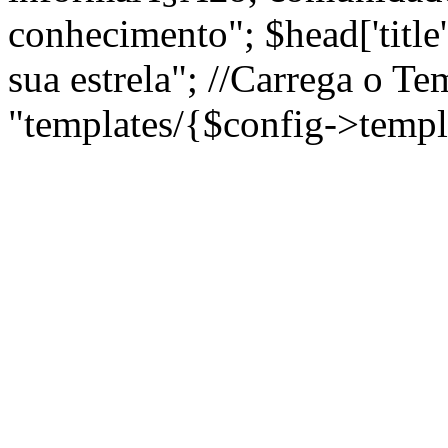
conhecimento"; $head['title
sua estrela"; //Carrega o T
"templates/{$config->templ