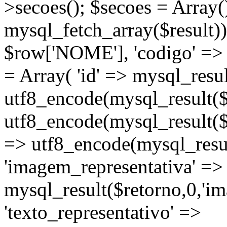
>secoes(); $secoes = Array(
mysql_fetch_array($result))
$row['NOME'], 'codigo' =>
= Array( 'id' => mysql_result
utf8_encode(mysql_result($re
utf8_encode(mysql_result($r
=> utf8_encode(mysql_resul
'imagem_representativa' =>
mysql_result($retorno,0,'im
'texto_representativo' =>