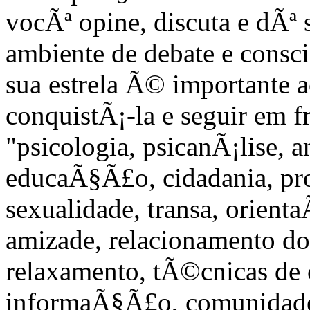
vocÃª opine, discuta e dÃª
ambiente de debate e consc
sua estrela Ã© importante 
conquistÃ¡-la e seguir em f
"psicologia, psicanÃ¡lise, 
educaÃ§Ã£o, cidadania, pro
sexualidade, transa, orient
amizade, relacionamento do 
relaxamento, tÃ©cnicas de c
informaÃ§Ã£o, comunidade