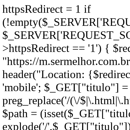
httpsRedirect = 1 if
(!empty($_SERVER['RE
$_SERVER['REQUEST_SCHE
>httpsRedirect == '1') { $re
"https://m.sermelhor.co
header("Location: {$redirec
'mobile'; $_GET["titulo"] = 
preg_replace('/(\/$|\.html|\.h
$path = (isset($_GET["titul
explode('/',$_GET["titulo"]